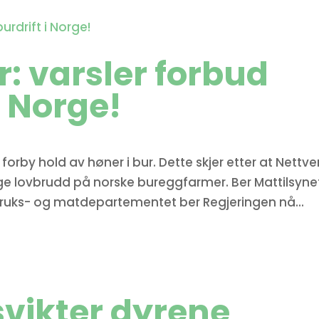
r: varsler forbud
i Norge!
orby hold av høner i bur. Dette skjer etter at Nettve
rlige lovbrudd på norske bureggfarmer. Ber Mattilsyne
ndbruks- og matdepartementet ber Regjeringen nå...
svikter dyrene