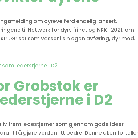
rtingsmelding om dyrevelferd endelig lansert.
ngene til Nettverk for dyrs frihet og NRK i 2021, om
stri. Griser som vasset i sin egen avføring, dyr med...
or Grobstok er
ederstjerne i D2
sliv frem ledestjerner som gjennom gode ideer,
rar til å gjøre verden litt bedre. Denne uken fortelle