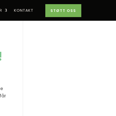
R
KONTAKT
STØTT OSS
!
pe
får