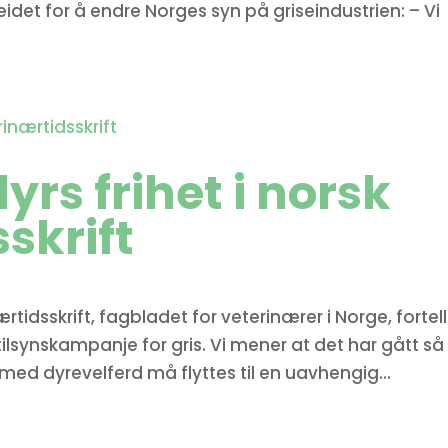
det for å endre Norges syn på griseindustrien: – Vi
yrs frihet i norsk
skrift
rtidsskrift, fagbladet for veterinærer i Norge, fortell
tilsynskampanje for gris. Vi mener at det har gått så
n med dyrevelferd må flyttes til en uavhengig...