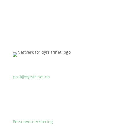
Nettverk for dyrs frihet
Nettverk for dyrs frihet er en norsk
dyrevernsorganisasjon som dokumenterer, avslører
og bekjemper dyremishandling.
Kontakt oss
post@dyrsfrihet.no
Postboks 7027, 0130 Oslo
Orgnummer: 991.888.594
Kontonummer: 1254.05.39950
Vipps: 80442
Personvernerklæring