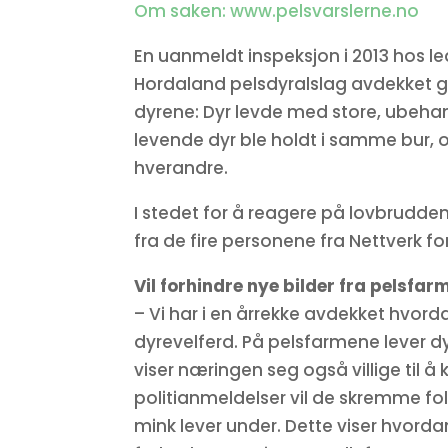
Om saken: www.pelsvarslerne.no
En uanmeldt inspeksjon i 2013 hos 
Hordaland pelsdyralslag avdekket 
dyrene: Dyr levde med store, ubeha
levende dyr ble holdt i samme bur,
hverandre.
I stedet for å reagere på lovbrudde
fra de fire personene fra Nettverk 
Vil forhindre nye bilder fra pelsfar
– Vi har i en årrekke avdekket hvor
dyrevelferd. På pelsfarmene lever d
viser næringen seg også villige til 
politianmeldelser vil de skremme fol
mink lever under. Dette viser hvordan