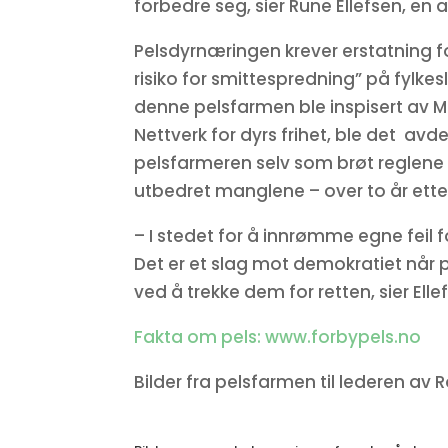
forbedre seg, sier Rune Ellefsen, en
Pelsdyrnæringen krever erstatning fo
risiko for smittespredning” på fylke
denne pelsfarmen ble inspisert av Mat
Nettverk for dyrs frihet, ble det avd
pelsfarmeren selv som brøt reglene 
utbedret manglene – over to år ette
– I stedet for å innrømme egne feil f
Det er et slag mot demokratiet når 
ved å trekke dem for retten, sier Elle
Fakta om pels: www.forbypels.no
Bilder fra pelsfarmen til lederen a