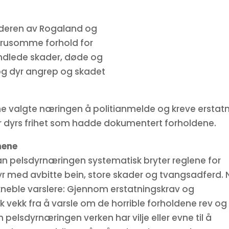
lederen av Rogaland og
grusomme forhold for
ndlede skader, døde og
 og dyr angrep og skadet
ne valgte næringen å politianmelde og kreve erstat
for dyrs frihet som hadde dokumentert forholdene.
mene
dan pelsdyrnæringen systematisk bryter reglene for
yr med avbitte bein, store skader og tvangsadferd. 
å kneble varslere: Gjennom erstatningskrav og
k vekk fra å varsle om de horrible forholdene rev og
 pelsdyrnæringen verken har vilje eller evne til å