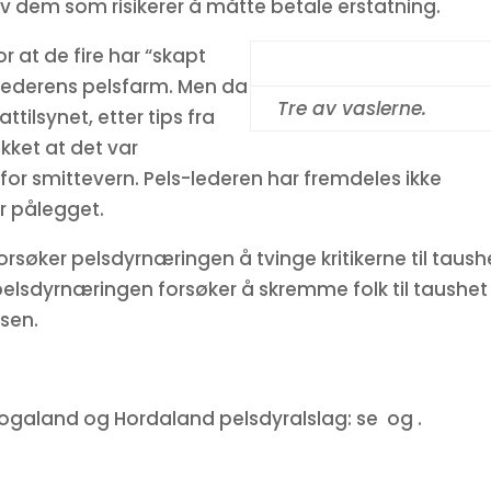
 av dem som risikerer å måtte betale erstatning.
r at de fire har “skapt
slederens pelsfarm. Men da
Tre av vaslerne.
tilsynet, etter tips fra
ekket at det var
for smittevern. Pels-lederen har fremdeles ikke
r pålegget.
orsøker pelsdyrnæringen å tvinge kritikerne til taush
pelsdyrnæringen forsøker å skremme folk til taushet
fsen.
v Rogaland og Hordaland pelsdyralslag: se og
.