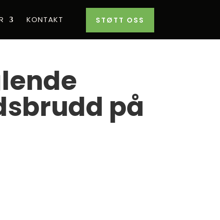
R
KONTAKT
STØTT OSS
glende
rdsbrudd på