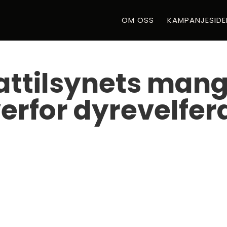
OM OSS
KAMPANJESIDE
attilsynets man
verfor dyrevelfe