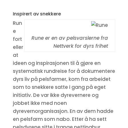
Inspirert av snekkere
Run
e
Rune er en av pelsvarslerne fra
fort
Nettverk for dyrs frihet
eller
at
ideen og inspirasjonen til å gjøre en
systematisk rundreise for å dokumentere
dyrs liv på pelsfarmer, kom fra arbeidet
som to snekkere satte i gang på eget
initiativ. De var ikke dyrevernere og
jobbet ikke med noen
dyrevernorganisasjon. En av dem hadde
en pelsfarm som nabo. Etter å ha sett
pelsdyrene sitte i trange nettingbur,