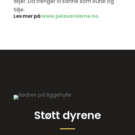
skjer. Da trenger vi sånne som Rune og
Silje.
Les mer på
www.pelsvarslerne.no
.
Støtt dyrene