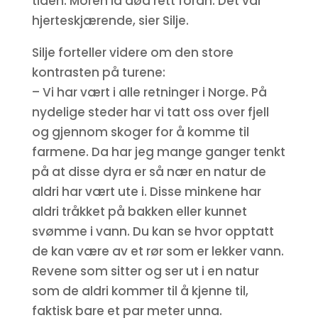
tiden. Moren lå død rett foran. Det var
hjerteskjærende, sier Silje.
Silje forteller videre om den store
kontrasten på turene:
– Vi har vært i alle retninger i Norge. På
nydelige steder har vi tatt oss over fjell
og gjennom skoger for å komme til
farmene. Da har jeg mange ganger tenkt
på at disse dyra er så nær en natur de
aldri har vært ute i. Disse minkene har
aldri tråkket på bakken eller kunnet
svømme i vann. Du kan se hvor opptatt
de kan være av et rør som er lekker vann.
Revene som sitter og ser ut i en natur
som de aldri kommer til å kjenne til,
faktisk bare et par meter unna.