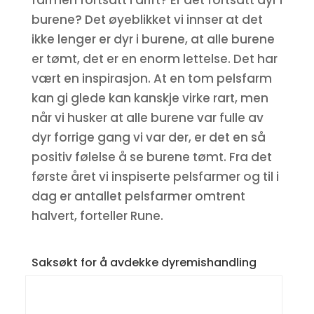
farmen fortsatt i drift? Er det fortsatt dyr i
burene? Det øyeblikket vi innser at det
ikke lenger er dyr i burene, at alle burene
er tømt, det er en enorm lettelse. Det har
vært en inspirasjon. At en tom pelsfarm
kan gi glede kan kanskje virke rart, men
når vi husker at alle burene var fulle av
dyr forrige gang vi var der, er det en så
positiv følelse å se burene tømt. Fra det
første året vi inspiserte pelsfarmer og til i
dag er antallet pelsfarmer omtrent
halvert, forteller Rune.
Saksøkt for å avdekke dyremishandling