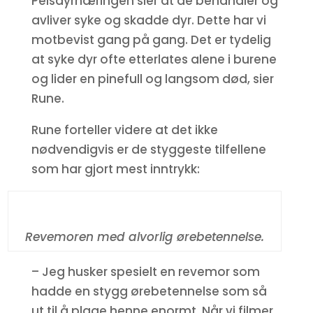
Pelsdyrnæringen sier at de behandler og
avliver syke og skadde dyr. Dette har vi
motbevist gang på gang. Det er tydelig
at syke dyr ofte etterlates alene i burene
og lider en pinefull og langsom død, sier
Rune.
Rune forteller videre at det ikke
nødvendigvis er de styggeste tilfellene
som har gjort mest inntrykk:
Revemoren med alvorlig ørebetennelse.
– Jeg husker spesielt en revemor som
hadde en stygg ørebetennelse som så
ut til å plage henne enormt. Når vi filmer